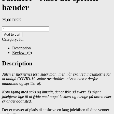
hænder
25,00
DKK
Julekort
-
Add to cart
Nisse
Category:
Jul
der
spritter
Description
hænder
Reviews (0)
quantity
Description
Julen er hjerternes fest, siger man, men i år skal retningslinjerne for
at undgå COVID-19 smitte overholdes, nissen bærer derfor
mundbind og spritter af.
Kom igang med saks og limstift, det er ikke så svært. Et skønt
julehjerte lige til at fylde med noget lækkert og hænge på døren eller
er andet godt sted.
Der er masser af plads til at skrive en lang julehilsen til dine venner