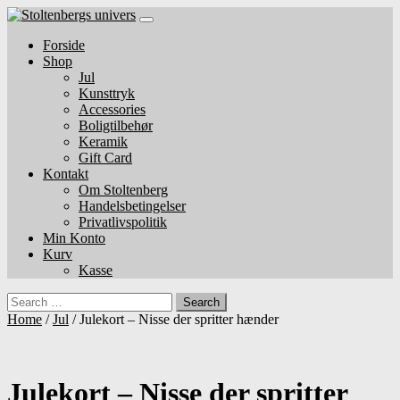
Skip
to
Forside
content
Shop
Jul
Kunsttryk
Accessories
Boligtilbehør
Keramik
Gift Card
Kontakt
Om Stoltenberg
Handelsbetingelser
Privatlivspolitik
Min Konto
Kurv
Kasse
Search
Home
/
Jul
/ Julekort – Nisse der spritter hænder
Julekort – Nisse der spritter