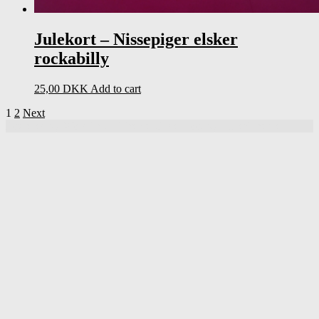
Julekort – Nissepiger elsker
rockabilly
25,00
DKK
Add to cart
1
2
Next
Powered by
WordPress
|
Theme UnderBoot by
DinevThemes