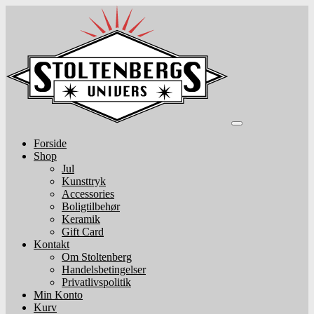
Skip
to
content
Forside
Shop
Jul
Kunsttryk
Accessories
Boligtilbehør
Keramik
Gift Card
Kontakt
Om Stoltenberg
Handelsbetingelser
Privatlivspolitik
Min Konto
Kurv