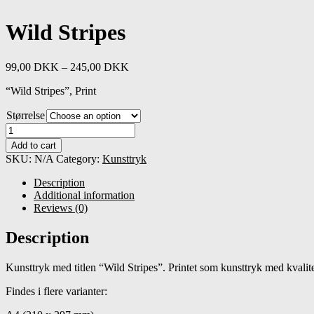
Wild Stripes
99,00
DKK
–
245,00
DKK
“Wild Stripes”, Print
Størrelse
Wild
Stripes
Add to cart
quantity
SKU:
N/A
Category:
Kunsttryk
Description
Additional information
Reviews (0)
Description
Kunsttryk med titlen “Wild Stripes”. Printet som kunsttryk med kvalit
Findes i flere varianter: