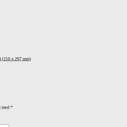
 (210 x 297 mm)
et med
*