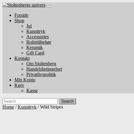
Skip
to
Forside
content
Shop
Jul
Kunsttryk
Accessories
Boligtilbehør
Keramik
Gift Card
Kontakt
Om Stoltenberg
Handelsbetingelser
Privatlivspolitik
Min Konto
Kurv
Kasse
Search
Home
/
Kunsttryk
/ Wild Stripes